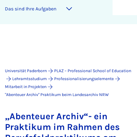
Das sind Ihre Aufgaben
Universität Paderborn
PLAZ – Professional School of Education
Lehramtsstudium
Professionalisierungselemente
Mitarbeit in Projekten
"Abenteuer Archiv" Praktikum beim Landesarchiv NRW
„A­ben­teu­er Ar­chiv“- ein
Prak­ti­kum im Rah­men des