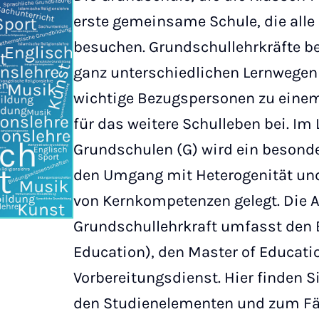
erste gemeinsame Schule, die alle
besuchen. Grundschullehrkräfte be
ganz unterschiedlichen Lernwegen 
wichtige Bezugspersonen zu eine
für das weitere Schulleben bei. Im
Grundschulen (G) wird ein besond
den Umgang mit Heterogenität und
von Kernkompetenzen gelegt. Die 
Grundschullehrkraft umfasst den 
Education), den Master of Educati
Vorbereitungsdienst. Hier finden S
den Studienelementen und zum F