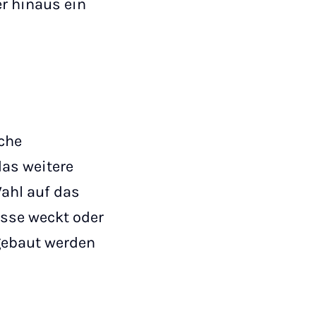
er hinaus ein
iche
as weitere
Wahl auf das
esse weckt oder
gebaut werden