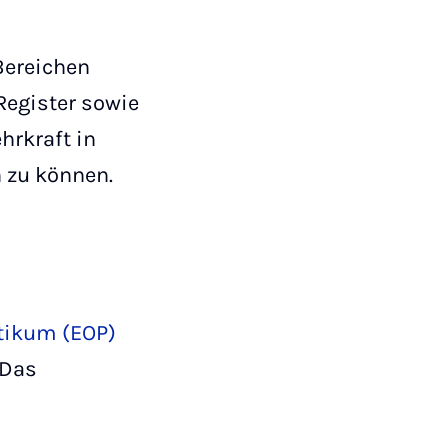
Bereichen
Register sowie
hrkraft in
n zu können.
tikum (EOP)
 Das