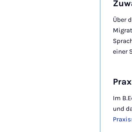
Zuw
Über d
Migrat
Sprach
einer 
Pra
Im B.E
und d
Praxi