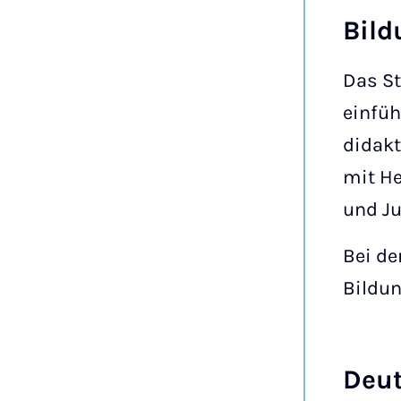
Bild
Das S
einfüh
didakt
mit He
und J
Bei de
Bildu
Deut