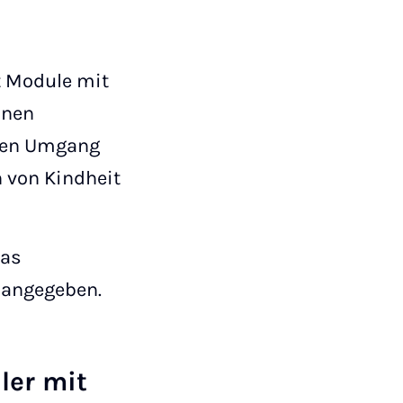
 Module mit
inen
 den Umgang
 von Kindheit
das
 angegeben.
ler mit