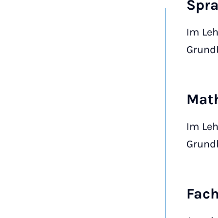
Spra
Im Leh
Grundb
Mat
Im Leh
Grundb
Fac