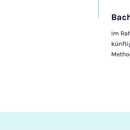
Bach
Im Ra
künfti
Method