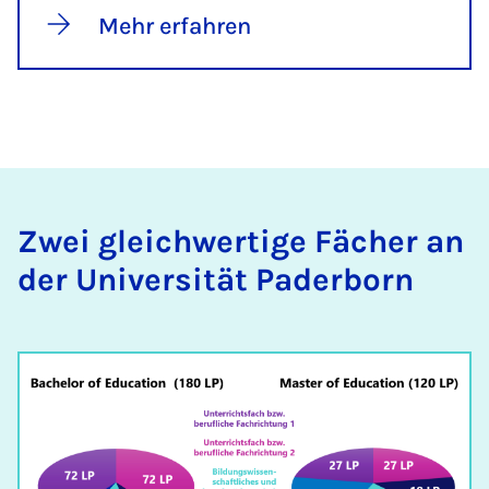
Mehr erfahren
Zwei gleich­wer­ti­ge Fä­cher an
der Uni­ver­si­tät Pa­der­born