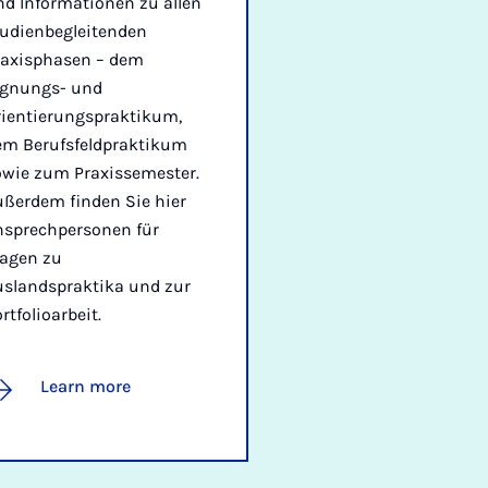
nd Informationen zu allen
tudienbegleitenden
raxisphasen – dem
ignungs- und
rientierungspraktikum,
em Berufsfeldpraktikum
owie zum Praxissemester.
ußerdem finden Sie hier
nsprechpersonen für
ragen zu
uslandspraktika und zur
rtfolioarbeit.
Learn more