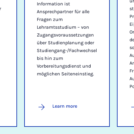
u
Information ist
r
s
Ansprechpartner für alle
P
Fragen zum
E
Lehramtsstudium – von
O
Zugangsvoraussetzungen
d
über Studienplanung oder
s
Studiengang-/Fachwechsel
A
bis hin zum
A
Vorbereitungsdienst und
F
möglichen Seiteneinstieg.
A
Po
Learn more