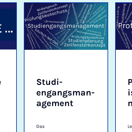
e
Stud­i­
P
engangs­man­
i
age­ment
Das
L