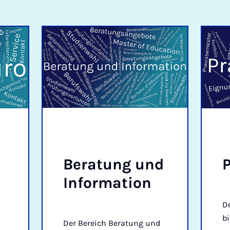
Be­r­a­tung und
P
In­form­a­tion
D
bi
Der Bereich Beratung und