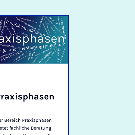
rax­i­s­phasen
er Bereich Praxisphasen
etet fachliche Beratung