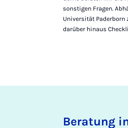
sonstigen Fragen. Abhä
Universität Paderborn z
darüber hinaus Checkl
Be­r­a­tung 