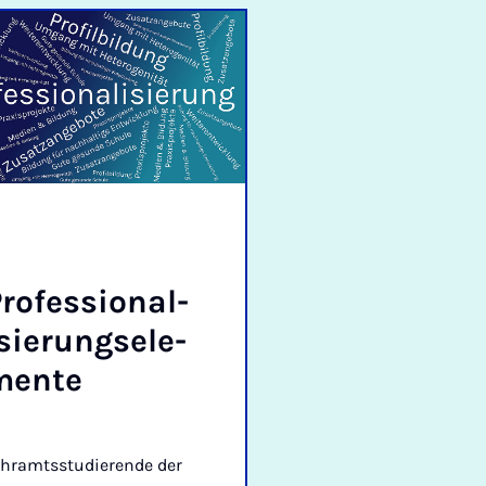
ro­fes­sion­al­
s­ier­ungsele­
mente
ehramtsstudierende der