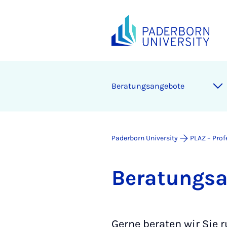
Be­r­a­tung­sange­bote
Paderborn University
PLAZ – Prof
Be­r­a­tung­
Gerne beraten wir Sie 