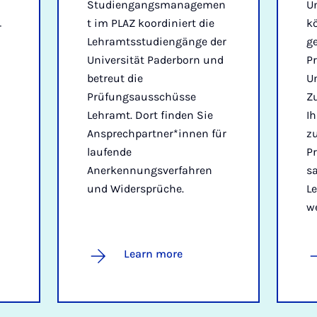
Studiengangsmanagemen
Un
t im PLAZ koordiniert die
k
r
Lehramtsstudiengänge der
ge
Universität Paderborn und
Pr
betreut die
Un
Prüfungsausschüsse
Z
Lehramt. Dort finden Sie
Ih
Ansprechpartner*innen für
zu
laufende
P
Anerkennungsverfahren
s
und Widersprüche.
Le
w
Learn more