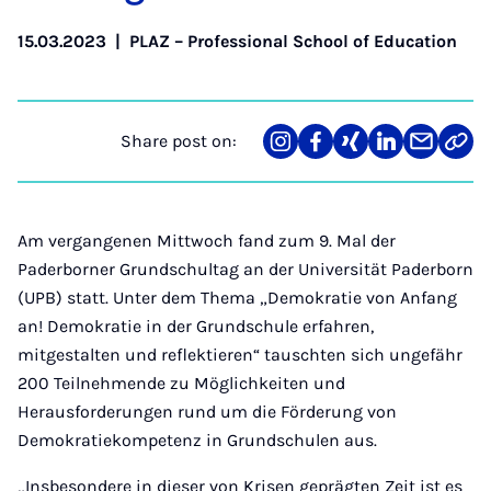
15.03.2023
|
PLAZ – Professional School of Education
Share post on:
Share
Teilen
Teilen
Teilen
Teilen
Link
on
auf
auf
auf
über
kopi
Instagram
Facebook
Xing
LinkedIn
E-
Mail
Am vergangenen Mittwoch fand zum 9. Mal der
Paderborner Grundschultag an der Universität Paderborn
(UPB) statt. Unter dem Thema „Demokratie von Anfang
an! Demokratie in der Grundschule erfahren,
mitgestalten und reflektieren“ tauschten sich ungefähr
200 Teilnehmende zu Möglichkeiten und
Herausforderungen rund um die Förderung von
Demokratiekompetenz in Grundschulen aus.
„Insbesondere in dieser von Krisen geprägten Zeit ist es