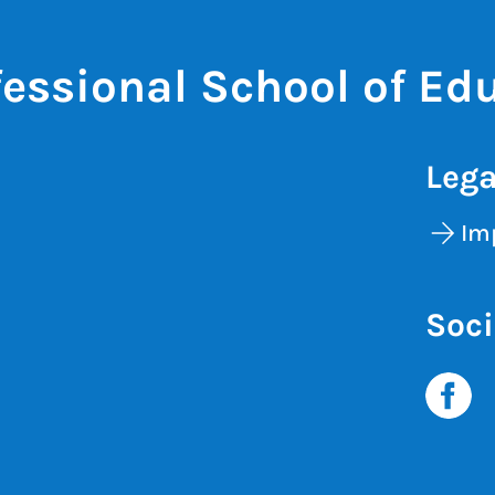
fessional School of Ed
Lega
Im
Soci