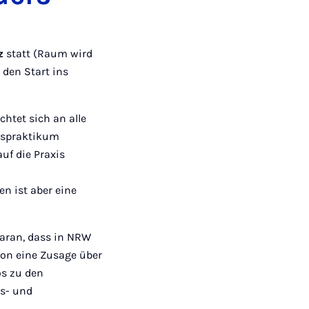
z
statt (Raum wird
 den Start ins
chtet sich an alle
gspraktikum
uf die Praxis
en ist aber eine
daran, dass in NRW
chon eine Zusage über
os zu den
gs- und