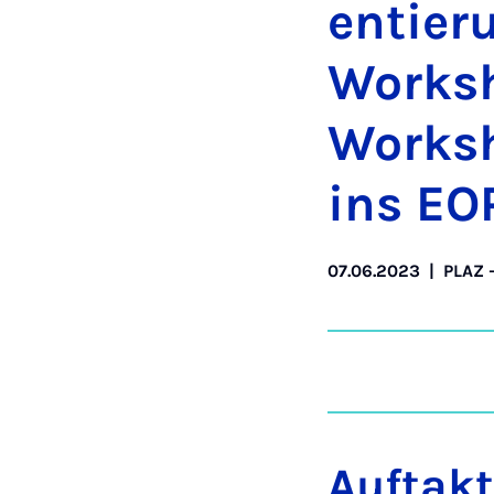
entier­
Work­sh
Work­s
ins EO
07.06.2023
|
PLAZ 
Auftakt