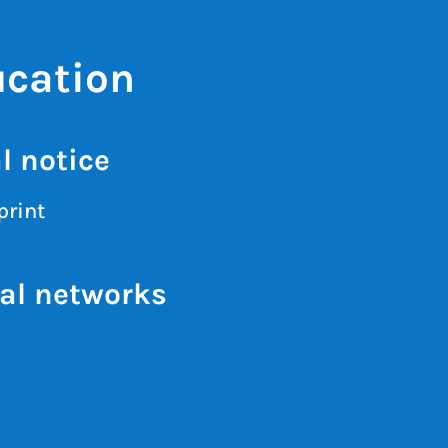
ucation
l notice
print
al networks