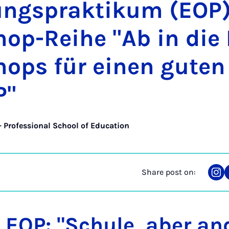
ung­s­prak­tikum (EOP
op-Reihe "Ab in die P
hops für ein­en guten
P"
– Professional School of Education
Share post on:
Sha
on
Ins
 EOP: "Schule, aber an