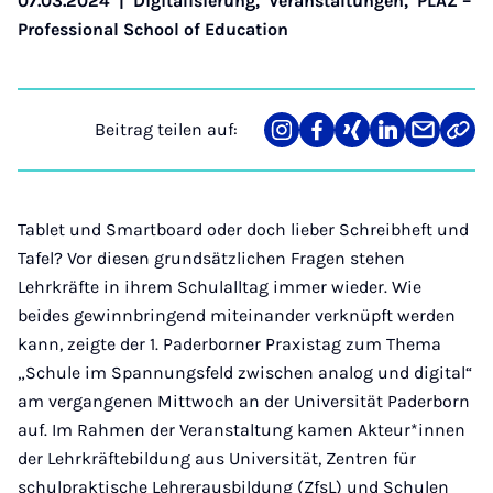
07.03.2024
|
Digitalisierung
,
Veranstaltungen
,
PLAZ –
Professional School of Education
Beitrag teilen auf:
Teilen
Teilen
Teilen
Teilen
Teilen
Link
auf
auf
auf
auf
über
kopi
Instagram
Facebook
Xing
LinkedIn
E-
Mail
Tablet und Smartboard oder doch lieber Schreibheft und
Tafel? Vor diesen grundsätzlichen Fragen stehen
Lehrkräfte in ihrem Schulalltag immer wieder. Wie
beides gewinnbringend miteinander verknüpft werden
kann, zeigte der 1. Paderborner Praxistag zum Thema
„Schule im Spannungsfeld zwischen analog und digital“
am vergangenen Mittwoch an der Universität Paderborn
auf. Im Rahmen der Veranstaltung kamen Akteur*innen
der Lehrkräftebildung aus Universität, Zentren für
schulpraktische Lehrerausbildung (ZfsL) und Schulen