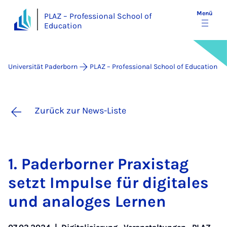
Menü
PLAZ – Professional School of
Education
Universität Paderborn
PLAZ – Professional School of Education
Zurück zur News-Liste
1. Pa­der­bor­ner Pra­xis­tag
setzt Im­pul­se für di­gi­ta­les
und ana­lo­ges Ler­nen