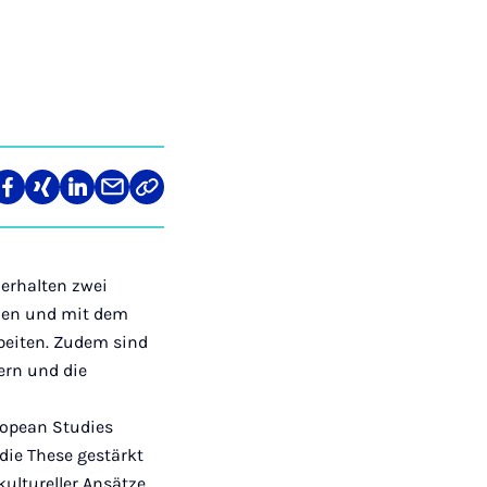
len
Teilen
Teilen
Teilen
Teilen
Link
auf
auf
auf
über
kopieren
tagram
Facebook
Xing
LinkedIn
E-
Mail
erhalten zwei
hen und mit dem
beiten. Zudem sind
ern und die
ropean Studies
die These gestärkt
ultureller Ansätze