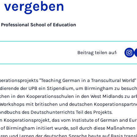
 ver­ge­ben
 Professional School of Education
Beitrag teilen auf:
Tei
auf
Ins
rationsprojekts "Teaching German in a Transcultural World" 
dierende der UPB ein Stipendium, um Birmingham zu besuc
chen in den Kooperationsschulen in den West Midlands zu ar
Workshops mit britischen und deutschen Kooperationspartn
ndbuchs des Deutschunterrichts Teil des Projekts.
n Kooperationsprojekt, das vom Instistute of German and Eu
y of Birmingham initiiert wurde, soll durch diese Maßnahmen 
hren und Lernen der deutschen Sprache heute auf Basis transk