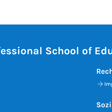
fessional School of Ed
Rech
Im
Sozi