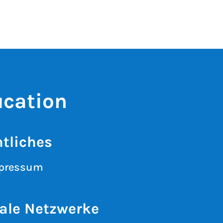
ucation
tliches
pressum
ale Netzwerke