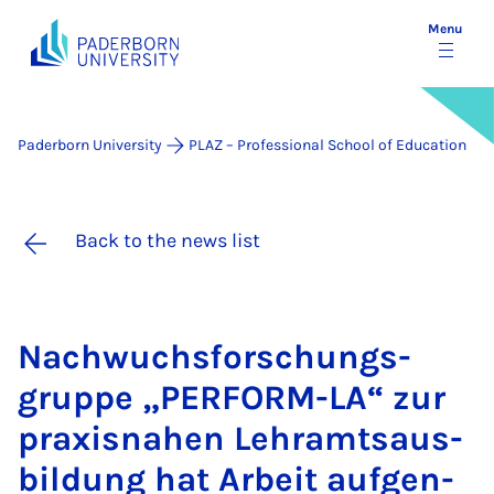
Menu
Paderborn University
PLAZ – Professional School of Education
Back to the news list
Nachwuchs­forschungs­
gruppe „PER­FORM-LA“ zur
prax­is­na­hen Lehramt­saus­
b­ildung hat Arbeit auf­gen­