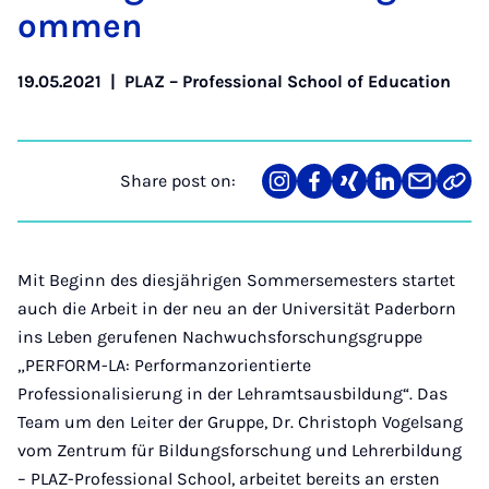
om­men
19.05.2021
|
PLAZ – Professional School of Education
Share post on:
Share
Teilen
Teilen
Teilen
Teilen
Link
on
auf
auf
auf
über
kopi
Instagram
Facebook
Xing
LinkedIn
E-
Mail
Mit Beginn des diesjährigen Sommersemesters startet
auch die Arbeit in der neu an der Universität Paderborn
ins Leben gerufenen Nachwuchsforschungsgruppe
„PERFORM-LA: Performanzorientierte
Professionalisierung in der Lehramtsausbildung“. Das
Team um den Leiter der Gruppe, Dr. Christoph Vogelsang
vom Zentrum für Bildungsforschung und Lehrerbildung
– PLAZ-Professional School, arbeitet bereits an ersten