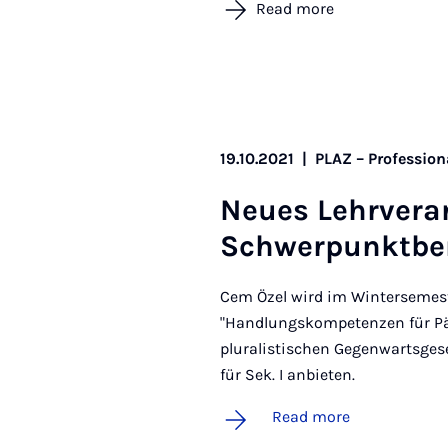
Read more
19.10.2021
|
PLAZ – Profession
Neues Lehrver­an
Schwer­punkt­ber
Cem Özel wird im Wintersemest
"Handlungskompetenzen für Päd
pluralistischen Gegenwartsge
für Sek. I anbieten.
Read more