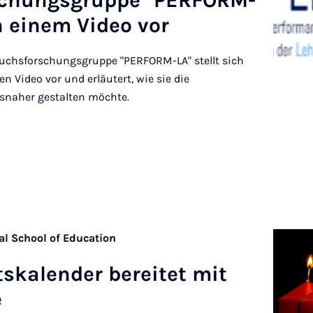
chungs­gruppe "PER­FORM-
in einem Video vor
uchsforschungsgruppe "PERFORM-LA" stellt sich
 Video vor und erläutert, wie sie die
naher gestalten möchte.
al School of Education
t­skal­ender bereit­et mit
e