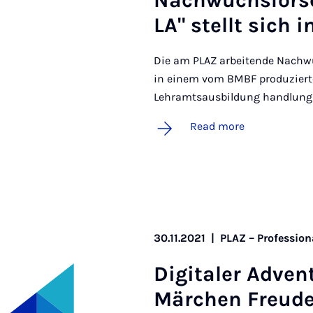
Nachwuchs­fors
LA" stellt sich 
Die am PLAZ arbeitende Nachw
in einem vom BMBF produzierten
Lehramtsausbildung handlungs
Read more
30.11.2021
|
PLAZ – Profession
Di­gitaler Ad­ven
Märchen Freud