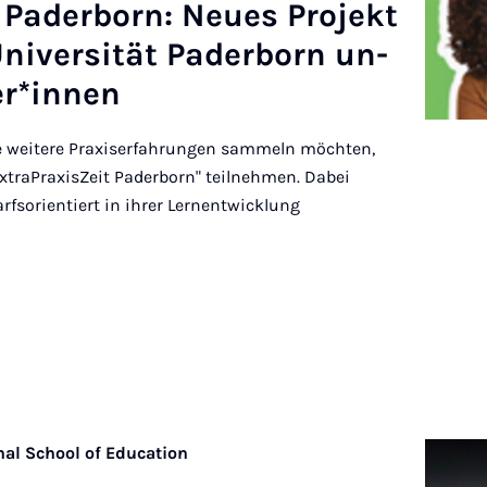
t Pader­born: Neues Pro­jekt
ni­versität Pader­born un­
er­*innen
e weitere Praxiserfahrungen sammeln möchten,
xtraPraxisZeit Paderborn" teilnehmen. Dabei
fsorientiert in ihrer Lernentwicklung
nal School of Education