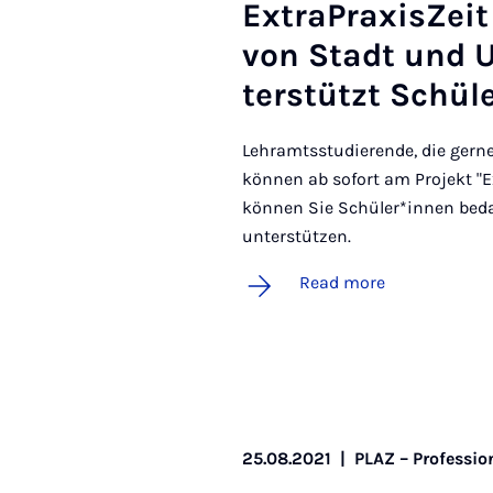
Ex­traPrax­isZei
von Stadt und U
ter­stützt Schül
Lehramtsstudierende, die gern
können ab sofort am Projekt "E
können Sie Schüler*innen bedar
unterstützen.
Read more
25.08.2021
|
PLAZ – Professio