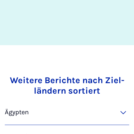
Wei­te­re Be­rich­te nach Ziel­
län­dern sor­tiert
Ägypten