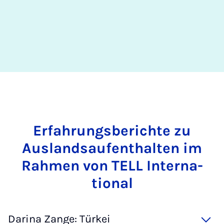
Er­fah­rungs­be­rich­te zu
Aus­lands­auf­ent­hal­ten im
Rah­men von TELL In­ter­na­
ti­o­nal
Darina Zange: Türkei