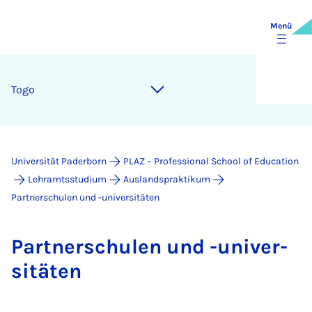
Menü
To­go
Universität Paderborn
PLAZ – Professional School of Education
Lehramtsstudium
Auslandspraktikum
Partnerschulen und -universitäten
Part­ner­schu­len und -uni­ver­
si­tä­ten