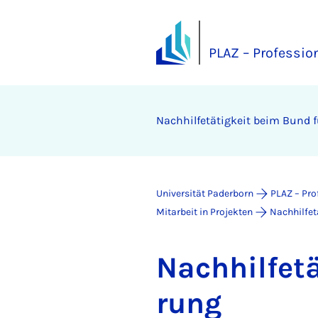
PLAZ – Professio
Nach­hil­fe­tä­tig­keit beim Bund f
Universität Paderborn
PLAZ – Pro
Mitarbeit in Projekten
Nachhilfet
Nach­hil­fe­
rung