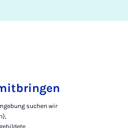
mitbringen
Umgebung suchen wir
n),
gebildete