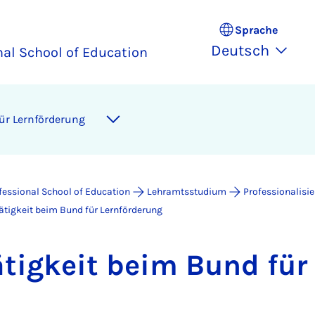
Sprache
Deutsch
nal School of Education
ür Lern­för­de­rung
fessional School of Education
Lehramtsstudium
Professionalisi
ätigkeit beim Bund für Lernförderung
tä­tig­keit beim Bund für 