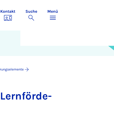
Kontakt
Suche
Menü
erungselemente
Lern­för­de­