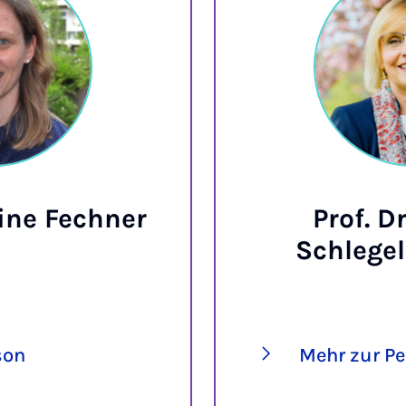
bine Fechner
Prof. D
Schlege
son
Mehr zur P