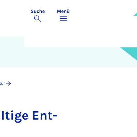
Suche
Menü
tur
­ti­ge Ent­