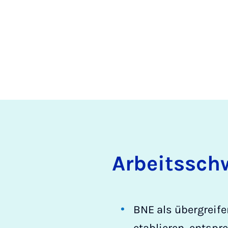
Ar­beits­sch
BNE als übergreife