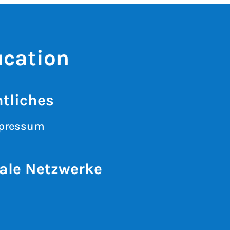
ucation
tliches
pressum
ale Netzwerke