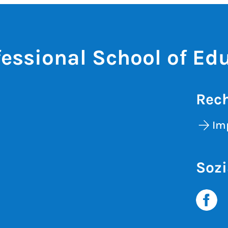
fessional School of Ed
Rech
Im
Sozi