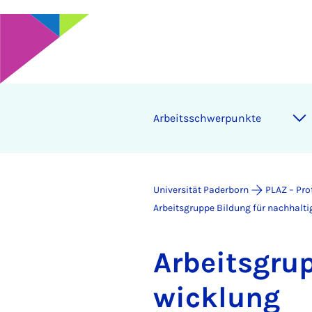
Ar­beits­schwer­punk­te
Universität Paderborn
PLAZ – Pro
Arbeitsgruppe Bildung für nachhalt
Ar­beits­gru
wick­lung