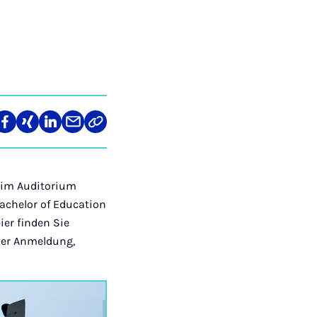
len
Teilen
Teilen
Teilen
Teilen
Link
auf
auf
auf
über
kopieren
tagram
Facebook
Xing
LinkedIn
E-
Mail
hr im Auditorium
Bachelor of Education
ier finden Sie
der Anmeldung,