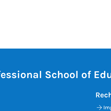
fessional School of Ed
Rech
Im