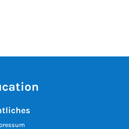
ucation
tliches
pressum