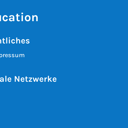
ucation
tliches
pressum
ale Netzwerke