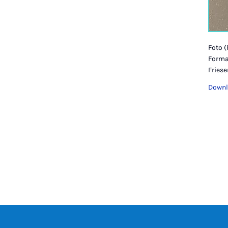
Foto 
Formac
Fries
Downl