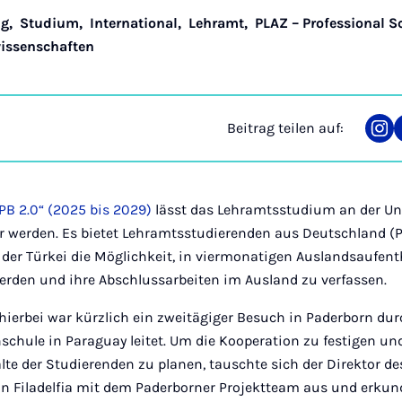
ng
,
Studium
,
International
,
Lehramt
,
PLAZ – Professional S
wissenschaften
Beitrag teilen auf:
Tei
auf
Ins
PB 2.0“ (2025 bis 2029)
lässt das Lehramtsstudium an der Un
er werden. Es bietet Lehramtsstudierenden aus Deutschland (
er Türkei die Möglichkeit, in viermonatigen Auslandsaufenth
werden und ihre Abschlussarbeiten im Ausland zu verfassen.
 hierbei war kürzlich ein zweitägiger Besuch in Paderborn dur
schule in Paraguay leitet. Um die Kooperation zu festigen un
e der Studierenden zu planen, tauschte sich der Direktor des
n Filadelfia mit dem Paderborner Projektteam aus und erkund