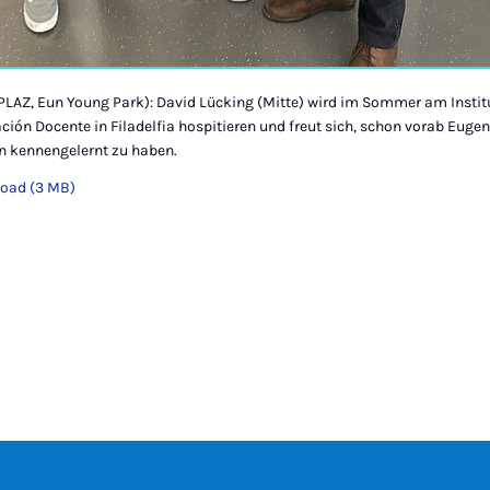
(PLAZ, Eun Young Park): David Lücking (Mitte) wird im Sommer am Instit
ión Docente in Filadelfia hospitieren und freut sich, schon vorab Euge
en kennengelernt zu haben.
oad (3 MB)