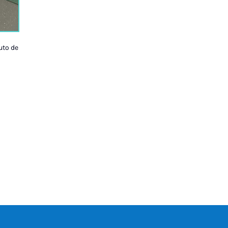
uto de
n