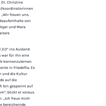
 Dr. Christine
ektkoordinatorinnen
. „Wir freuen uns,
ndsaufenthalte von
 Meyer und Mara
eitere
 2.0“ ins Ausland
s war für ihn eine
rab kennenzulernen.
te in Filadelfia. Es
n und die Kultur
de auf die
ch bin gespannt auf
“, blickt er voraus.
: „Ich freue mich
e bereichernde