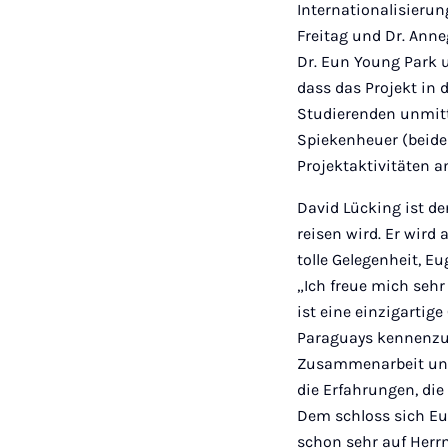
Internationalisierun
Freitag und Dr. Anne
Dr. Eun Young Park un
dass das Projekt in
Studierenden unmitt
Spiekenheuer (beide
Projektaktivitäten a
David Lücking ist d
reisen wird. Er wird 
tolle Gelegenheit, E
„Ich freue mich sehr
ist eine einzigartig
Paraguays kennenzule
Zusammenarbeit und 
die Erfahrungen, di
Dem schloss sich Eug
schon sehr auf Herr