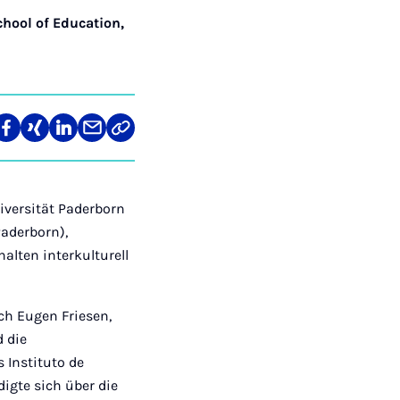
chool of Education
,
len
Teilen
Teilen
Teilen
Teilen
Link
auf
auf
auf
über
kopieren
tagram
Facebook
Xing
LinkedIn
E-
Mail
iversität Paderborn
Paderborn),
alten interkulturell
ch Eugen Friesen,
d die
 Instituto de
igte sich über die