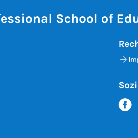
fessional School of Ed
Rech
Im
Sozi