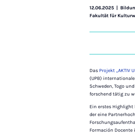
12.06.2025
|
Bildu
Fakultät für Kultur
Das
Projekt „AKTIV U
(UPB) international
Schweden, Togo und d
forschend tätig zu 
Ein erstes Highlight
der eine Partnerhoch
Forschungsaufenthalt
Formación Docente i