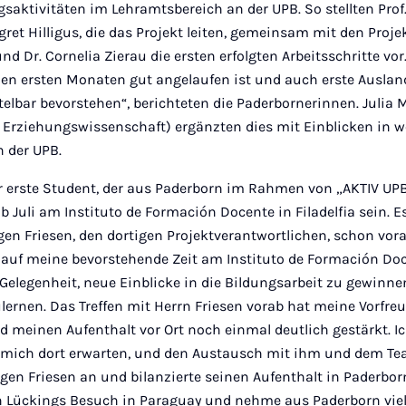
gsaktivitäten im Lehramtsbereich an der UPB. So stellten Prof.
gret Hilligus, die das Projekt leiten, gemeinsam mit den Proj
d Dr. Cornelia Zierau die ersten erfolgten Arbeitsschritte vor
 den ersten Monaten gut angelaufen ist und auch erste Ausla
elbar bevorstehen“, berichteten die Paderbornerinnen. Julia
 Erziehungswissenschaft) ergänzten dies mit Einblicken in w
n der UPB.
er erste Student, der aus Paderborn im Rahmen von „AKTIV UPB
ab Juli am Instituto de Formación Docente in Filadelfia sein. E
ugen Friesen, den dortigen Projektverantwortlichen, schon vo
 auf meine bevorstehende Zeit am Instituto de Formación Docen
e Gelegenheit, neue Einblicke in die Bildungsarbeit zu gewinne
rnen. Das Treffen mit Herrn Friesen vorab hat meine Vorfreu
meinen Aufenthalt vor Ort noch einmal deutlich gestärkt. I
e mich dort erwarten, und den Austausch mit ihm und dem Team
en Friesen an und bilanzierte seinen Aufenthalt in Paderborn
n Lückings Besuch in Paraguay und nehme aus Paderborn viel