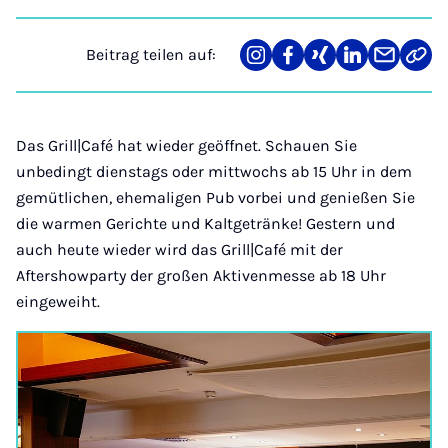
Beitrag teilen auf:
Teilen
Teilen
Teilen
Teilen
Teilen
Link
auf
auf
auf
auf
über
kopi
Instagram
Facebook
Xing
LinkedIn
E-
Mail
Das Grill|Café hat wieder geöffnet. Schauen Sie
unbedingt dienstags oder mittwochs ab 15 Uhr in dem
gemütlichen, ehemaligen Pub vorbei und genießen Sie
die warmen Gerichte und Kaltgetränke! Gestern und
auch heute wieder wird das Grill|Café mit der
Aftershowparty der großen Aktivenmesse ab 18 Uhr
eingeweiht.