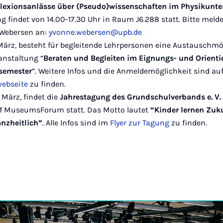
lexionsanlässe über (Pseudo)wissenschaften im Physikunte
g findet von 14.00-17.30 Uhr in Raum J6.288 statt. Bitte melde
 Webersen an:
yvonne.webersen@upb.de
 März, besteht für begleitende Lehrpersonen eine Austauschmö
anstaltung “
Beraten und Begleiten im Eignungs- und Orient
ssemester
”. Weitere Infos und die Anmeldemöglichkeit sind auf
webseite
zu finden.
 März, findet die
Jahrestagung des Grundschulverbands e. V.
rf MuseumsForum statt. Das Motto lautet
“Kinder lernen Zuk
nzheitlich”
. Alle Infos sind im
Flyer zur Tagung
zu finden.