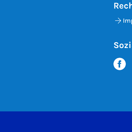
Rech
Im
Sozi