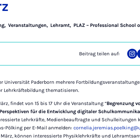
rz
ng
,
Veranstaltungen
,
Lehramt
,
PLAZ – Professional School 
Beitrag teilen auf:
Tei
auf
Ins
r Universität Paderborn mehrere Fortbildungsveranstaltungen
der Lehrkräftebildung thematisieren.
rz, findet von 15 bis 17 Uhr die Veranstaltung “
Begrenzung vo
 Perspektiven für die Entwicklung digitaler Schulkommunika
teressierte Lehrkräfte, Medienbeauftragte und Schulleitungen 
as-Pölking per E-Mail anmelden:
cornelia.jeremias.poelking@
 März, können interessierte Physiklehrkräfte und Lehramtsan