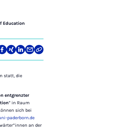
of Education
len
Teilen
Teilen
Teilen
Teilen
Link
auf
auf
auf
über
kopieren
tagram
Facebook
Xing
LinkedIn
E-
Mail
 statt, die
n entgrenzter
tion
” in Raum
können sich bei
uni-paderborn.de
wärter*innen an der